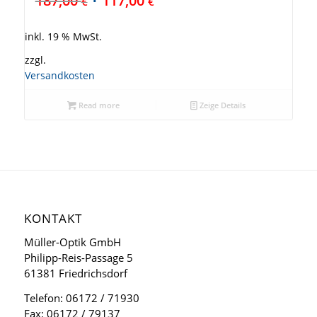
187,00
117,00
€
€
inkl. 19 % MwSt.
zzgl.
Versandkosten
Read more
Zeige Details
KONTAKT
Müller-Optik GmbH
Philipp-Reis-Passage 5
61381 Friedrichsdorf
Telefon: 06172 / 71930
Fax: 06172 / 79137