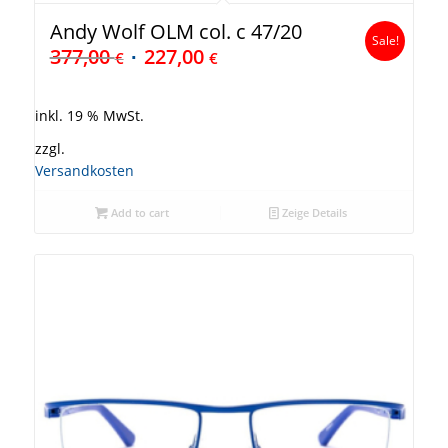
Andy Wolf OLM col. c 47/20
Sale!
377,00
227,00
€
€
inkl. 19 % MwSt.
zzgl.
Versandkosten
Add to cart
Zeige Details