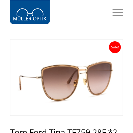
Sale!
Tom Ford Tina TF759 28F *2