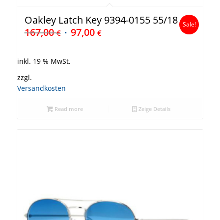
Oakley Latch Key 9394-0155 55/18
Sale!
167,00
97,00
€
€
inkl. 19 % MwSt.
zzgl.
Versandkosten
Read more
Zeige Details