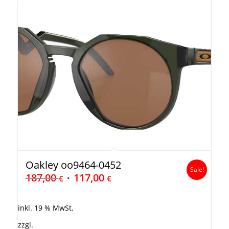
Oakley oo9464-0452
Sale!
187,00
117,00
€
€
inkl. 19 % MwSt.
zzgl.