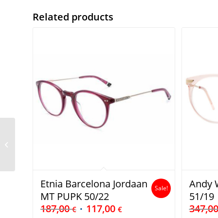
Related products
Givenchy GV50006U
Etnia Barcelona Jordaan
Andy W
Sale!
MT PUPK 50/22
51/19
187,00
117,00
347,0
€
€