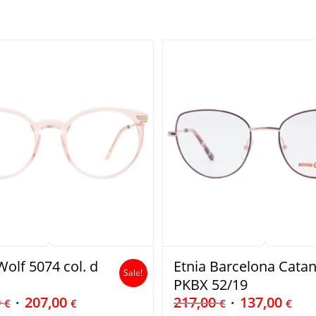
olf 5074 col. d
Etnia Barcelona Catan
Sale!
PKBX 52/19
0
207,00
217,00
137,00
€
€
€
€