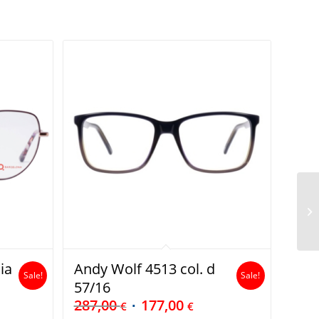
ia
Andy Wolf 4513 col. d
Sale!
Sale!
57/16
287,00
177,00
€
€