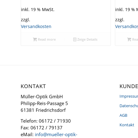
inkl. 19 % MwSt.
inkl. 19 %
zzgl.
zzgl.
Versandkosten
Versandko
Read more
Zeige Details
Rea
KONTAKT
KUNDE
Müller-Optik GmbH
Impress
Philipp-Reis-Passage 5
Datenschu
61381 Friedrichsdorf
AGB
Telefon: 06172 / 71930
Kontakt
Fax: 06172 / 79137
eMail:
info@mueller-optik-