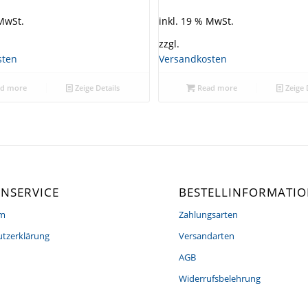
 MwSt.
inkl. 19 % MwSt.
zzgl.
sten
Versandkosten
d more
Zeige Details
Read more
Zeige 
NSERVICE
BESTELLINFORMATI
um
Zahlungsarten
tzerklärung
Versandarten
AGB
Widerrufsbelehrung