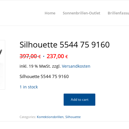
Home
Sonnenbrillen-Outlet
Brillenfass
Silhouette 5544 75 9160
397,00
237,00
€
€
inkl. 19 % MwSt.
zzgl.
Versandkosten
Silhouette 5544 75 9160
1 in stock
Add to cart
Categories:
Korrektionsbrillen
,
Silhouette