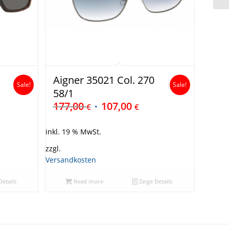
Aigner 35021 Col. 270
Sale!
Sale!
58/1
177,00
107,00
€
€
inkl. 19 % MwSt.
zzgl.
Versandkosten
Details
Read more
Zeige Details