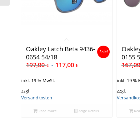
Oakley Latch Beta 9436-
Oakley
Sale!
0654 54/18
0155 
197,00
117,00
167,0
€
€
inkl. 19 % MwSt.
inkl. 19 %
zzgl.
zzgl.
Versandkosten
Versandko
Read more
Zeige Details
Rea