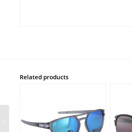
Related products
S.Oliver 98603 col. 600
53/18