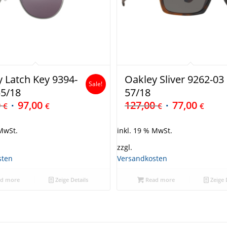
 Latch Key 9394-
Oakley Sliver 9262-03
Sale!
55/18
57/18
0
97,00
127,00
77,00
€
€
€
€
 MwSt.
inkl. 19 % MwSt.
zzgl.
sten
Versandkosten
d more
Zeige Details
Read more
Zeige 