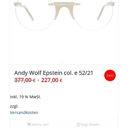
Andy Wolf Epstein col. e 52/21
Sale!
377,00
227,00
€
€
inkl. 19 % MwSt.
zzgl.
Versandkosten
Add to cart
Zeige Details