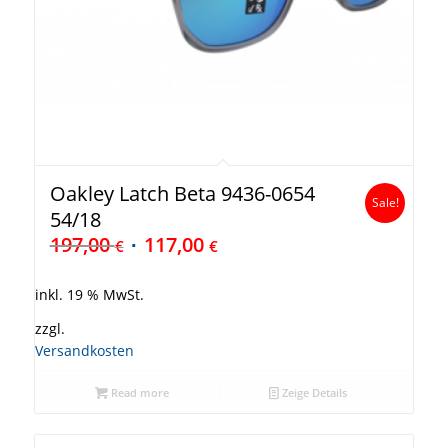
Oakley Latch Beta 9436-0654
Sale!
54/18
197,00
117,00
€
€
inkl. 19 % MwSt.
zzgl.
Versandkosten
Read more
Zeige Details