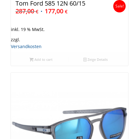
Tom Ford 585 12N 60/15
Sale!
287,00
177,00
€
€
inkl. 19 % MwSt.
zzgl.
Versandkosten
Add to cart
Zeige Details