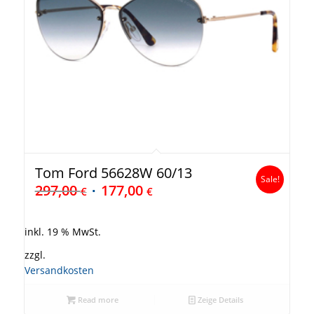
Tom Ford 56628W 60/13
Sale!
297,00
177,00
€
€
inkl. 19 % MwSt.
zzgl.
Versandkosten
Read more
Zeige Details