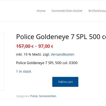
Home
Sonnenbrillen-Outlet
Brillenfass
Police Goldeneye 7 SPL 500 c
157,00
97,00
€
€
inkl. 19 % MwSt.
zzgl.
Versandkosten
Police Goldeneye 7 SPL 500 col. 0300
1 in stock
Add to cart
Categories:
Police
,
Sonnenbrillen