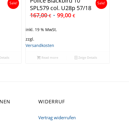
Police Blackbird 10
Sale!
Sale!
SPL579 col. U28p 57/18
167,00
99,00
€
€
inkl. 19 % MwSt.
zzgl.
Versandkosten
Details
Read more
Zeige Details
ONEN
WIDERRUF
Vertrag widerrufen