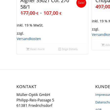
Aigner 35021 Col. 270
Chopa
Sale!
497,0
58/1
177,00
107,00
€
€
inkl. 19 %
inkl. 19 % MwSt.
zzgl.
zzgl.
Versandko
Versandkosten
Add
Read more
Zeige Details
KONTAKT
KUNDE
Müller-Optik GmbH
Impress
Philipp-Reis-Passage 5
Datenschu
61381 Friedrichsdorf
AGB