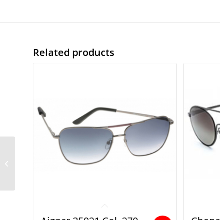
Related products
Police Crossover1 col.
SPL569