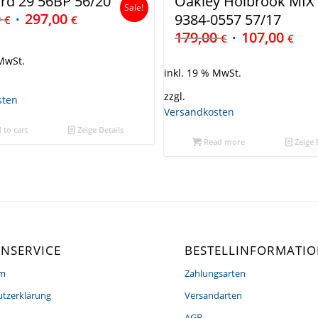
rd 29 56BP 56/20
Oakley Holbrook MIX
Sale!
0
297,00
9384-0557 57/17
€
€
179,00
107,00
€
€
 MwSt.
inkl. 19 % MwSt.
zzgl.
sten
Versandkosten
 to cart
Zeige Details
Read more
Zeige 
NSERVICE
BESTELLINFORMATI
um
Zahlungsarten
tzerklärung
Versandarten
AGB