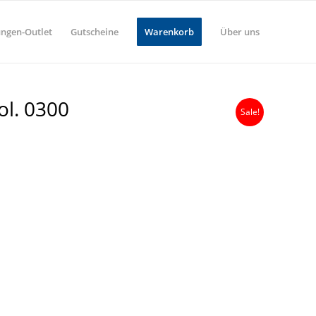
ungen-Outlet
Gutscheine
Warenkorb
Über uns
ol. 0300
Sale!