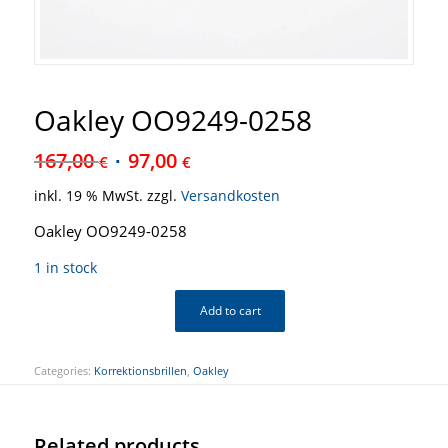
Oakley OO9249-0258
167,00
97,00
€
€
inkl. 19 % MwSt.
zzgl.
Versandkosten
Oakley OO9249-0258
1 in stock
Add to cart
Categories:
Korrektionsbrillen
,
Oakley
Related products