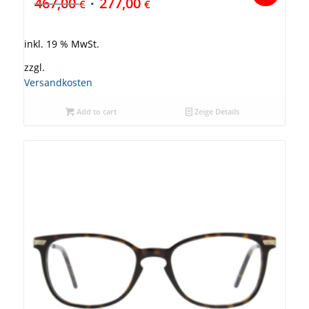
467,00
277,00
€
€
inkl. 19 % MwSt.
zzgl.
Versandkosten
Add to cart
Zeige Details