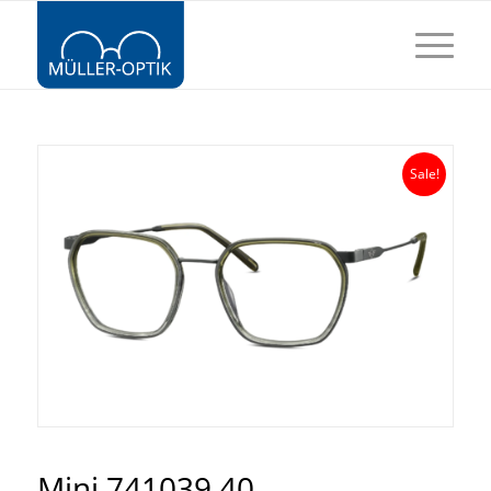
Sale!
Mini 741039 40