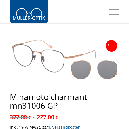
Sale!
Minamoto charmant
mn31006 GP
377,00
227,00
€
€
inkl. 19 % MwSt.
zzgl.
Versandkosten