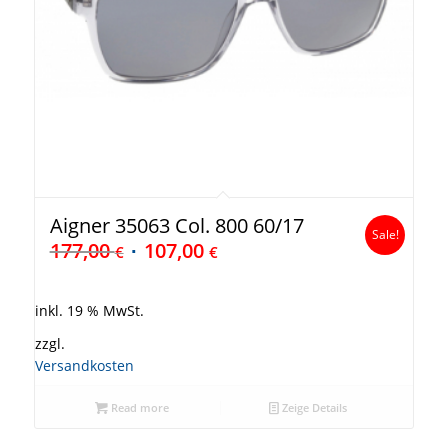
Aigner 35063 Col. 800 60/17
Sale!
177,00
107,00
€
€
inkl. 19 % MwSt.
zzgl.
Versandkosten
Read more
Zeige Details