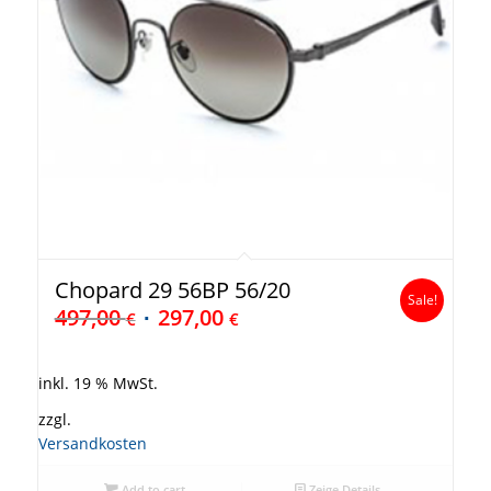
Chopard 29 56BP 56/20
Sale!
497,00
297,00
€
€
inkl. 19 % MwSt.
zzgl.
Versandkosten
Add to cart
Zeige Details