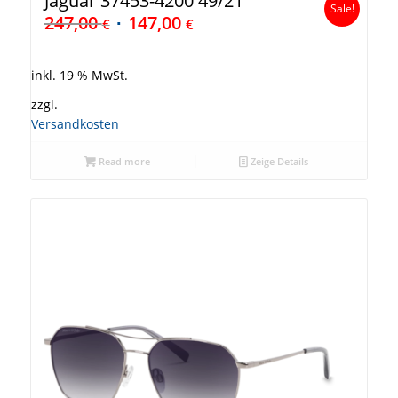
Jaguar 37453-4200 49/21
Sale!
247,00
147,00
€
€
inkl. 19 % MwSt.
zzgl.
Versandkosten
Read more
Zeige Details