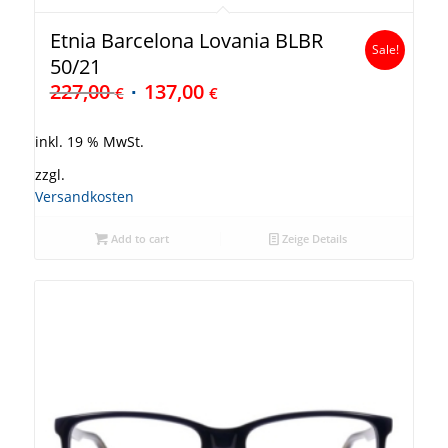
Etnia Barcelona Lovania BLBR
Sale!
50/21
227,00
137,00
€
€
inkl. 19 % MwSt.
zzgl.
Versandkosten
Add to cart
Zeige Details