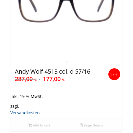
Andy Wolf 4513 col. d 57/16
Sale!
287,00
177,00
€
€
inkl. 19 % MwSt.
zzgl.
Versandkosten
Add to cart
Zeige Details