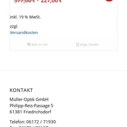
377,00
227,00
€
€
inkl. 19 % MwSt.
zzgl.
Versandkosten
Add to cart
Zeige Details
KONTAKT
Müller-Optik GmbH
Philipp-Reis-Passage 5
61381 Friedrichsdorf
Telefon: 06172 / 71930