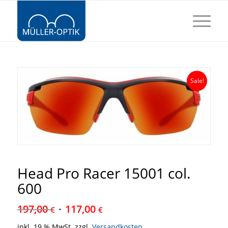
Sale!
Head Pro Racer 15001 col.
600
197,00
117,00
€
€
inkl. 19 % MwSt.
zzgl.
Versandkosten