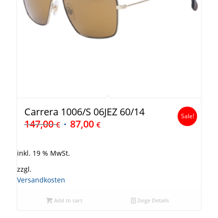
Carrera 1006/S 06JEZ 60/14
Sale!
147,00
87,00
€
€
inkl. 19 % MwSt.
zzgl.
Versandkosten
Add to cart
Zeige Details