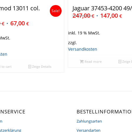
mod 13011 col.
Jaguar 37453-4200 49
Sale!
247,00
147,00
€
€
0
67,00
€
€
inkl. 19 % MwSt.
 MwSt.
zzgl.
Versandkosten
sten
Read more
Zeige 
 to cart
Zeige Details
NSERVICE
BESTELLINFORMATI
um
Zahlungsarten
tzerklärung
Versandarten