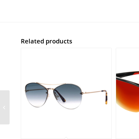
Related products
Givenchy GV 40015U
01A