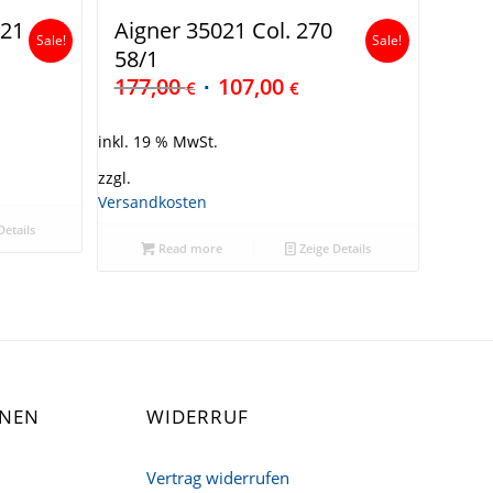
/21
Aigner 35021 Col. 270
Sale!
Sale!
58/1
177,00
107,00
€
€
inkl. 19 % MwSt.
zzgl.
Versandkosten
Details
Read more
Zeige Details
ONEN
WIDERRUF
Vertrag widerrufen