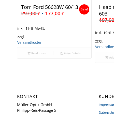
Tom Ford 56628W 60/13
Head 
Sale!
297,00
177,00
603
€
€
107,0
inkl. 19 % MwSt.
inkl. 19 %
zzgl.
zzgl.
Versandkosten
Versandko
Read more
Zeige Details
Add
KONTAKT
KUNDE
Müller-Optik GmbH
Impress
Philipp-Reis-Passage 5
Datenschu