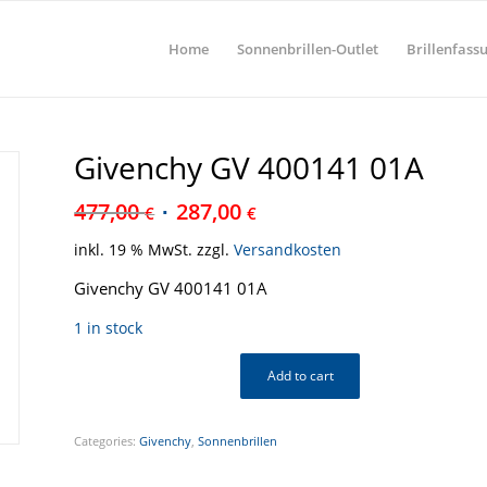
Home
Sonnenbrillen-Outlet
Brillenfass
Givenchy GV 400141 01A
477,00
287,00
€
€
inkl. 19 % MwSt.
zzgl.
Versandkosten
Givenchy GV 400141 01A
1 in stock
Add to cart
Categories:
Givenchy
,
Sonnenbrillen