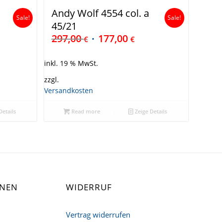
Andy Wolf 4554 col. a
Sale!
Sale!
45/21
297,00
177,00
€
€
inkl. 19 % MwSt.
zzgl.
Versandkosten
Details
Read more
Zeige Details
ONEN
WIDERRUF
Vertrag widerrufen