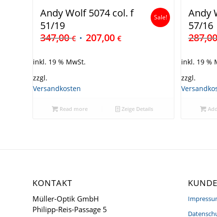
Andy Wolf 5074 col. f
Andy W
Sale!
51/19
57/16
347,00
207,00
287,0
€
€
inkl. 19 % MwSt.
inkl. 19 %
zzgl.
zzgl.
Versandkosten
Versandko
Read more
Zeige Details
Add
KONTAKT
KUNDE
Müller-Optik GmbH
Impress
Philipp-Reis-Passage 5
Datenschu