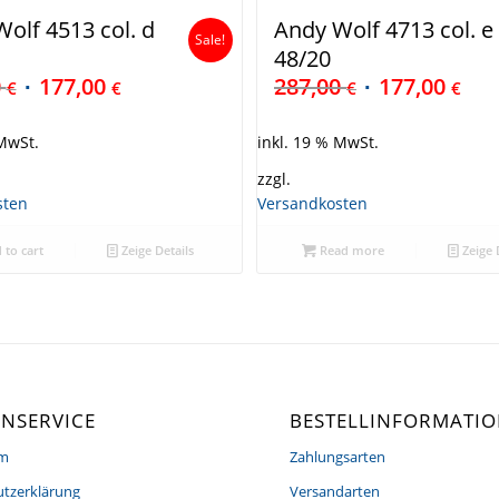
olf 4513 col. d
Andy Wolf 4713 col. e
Sale!
48/20
0
177,00
287,00
177,00
€
€
€
€
 MwSt.
inkl. 19 % MwSt.
zzgl.
sten
Versandkosten
 to cart
Zeige Details
Read more
Zeige 
NSERVICE
BESTELLINFORMATI
um
Zahlungsarten
tzerklärung
Versandarten