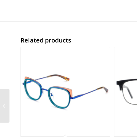
Related products
Givenchy GV40004U
16A