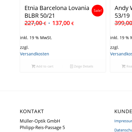
Etnia Barcelona Lovania
Andy W
Sale!
BLBR 50/21
53/19
227,00
137,00
399,0
€
€
inkl. 19 % MwSt.
inkl. 19 %
zzgl.
zzgl.
Versandkosten
Versandko
Add to cart
Zeige Details
Rea
KONTAKT
KUNDE
Müller-Optik GmbH
Impress
Philipp-Reis-Passage 5
Datenschu