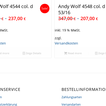
olf 4544 col. d
Andy Wolf 4548 col. d
Sale!
53/16
0
237,00
347,00
207,00
€
€
€
€
 MwSt.
inkl. 19 % MwSt.
zzgl.
sten
Versandkosten
d more
Zeige Details
Read more
Zeige 
NSERVICE
BESTELLINFORMATI
um
Zahlungsarten
tzerklärung
Versandarten