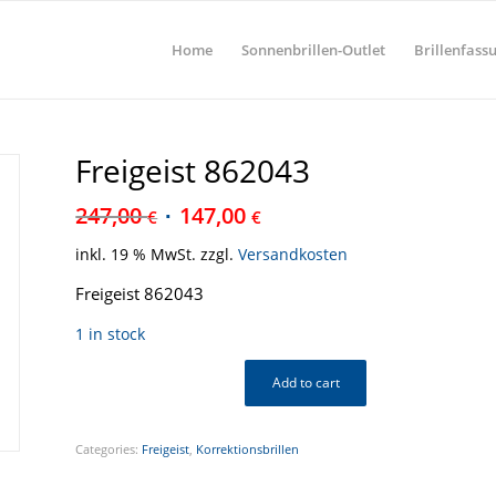
Home
Sonnenbrillen-Outlet
Brillenfass
Freigeist 862043
247,00
147,00
€
€
inkl. 19 % MwSt.
zzgl.
Versandkosten
Freigeist 862043
1 in stock
Add to cart
Categories:
Freigeist
,
Korrektionsbrillen