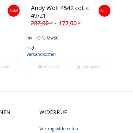
Andy Wolf 4542 col. c
Sale!
Sale!
49/21
287,00
177,00
€
€
inkl. 19 % MwSt.
zzgl.
Versandkosten
Details
Read more
Zeige Details
ONEN
WIDERRUF
Vertrag widerrufen