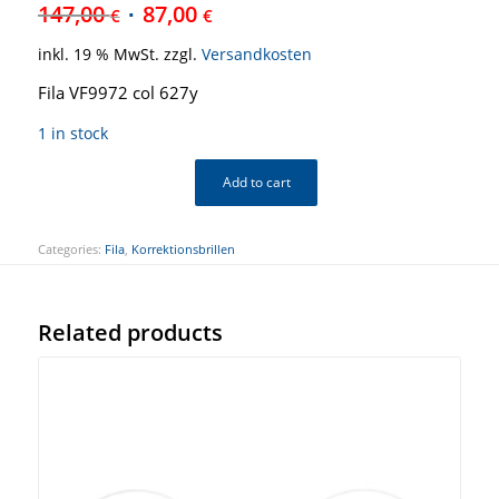
147,00
87,00
€
€
inkl. 19 % MwSt.
zzgl.
Versandkosten
Fila VF9972 col 627y
1 in stock
Add to cart
Categories:
Fila
,
Korrektionsbrillen
Related products