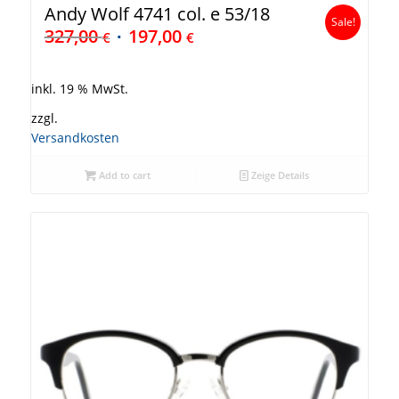
Andy Wolf 4741 col. e 53/18
Sale!
327,00
197,00
€
€
inkl. 19 % MwSt.
zzgl.
Versandkosten
Add to cart
Zeige Details