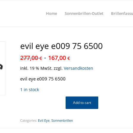
Home
Sonnenbrillen-Outlet
Brillenfass
evil eye e009 75 6500
277,00
167,00
€
€
inkl. 19 % MwSt.
zzgl.
Versandkosten
evil eye e009 75 6500
1 in stock
Add to cart
Categories:
Evil Eye
,
Sonnenbrillen