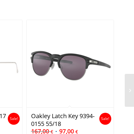
17
Oakley Latch Key 9394-
Sale!
Sale!
0155 55/18
167,00
97,00
€
€