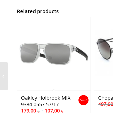
Related products
evil eye e009 75 9000
Oakley Holbrook MIX
Chopa
Sale!
497,0
9384-0557 57/17
179,00
107,00
€
€