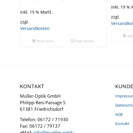
inkl. 19 %
inkl. 19 % MwSt.
zzgl.
zzgl.
Versandko
Versandkosten
Add
Read more
Zeige Details
KONTAKT
KUNDE
Müller-Optik GmbH
Impress
Philipp-Reis-Passage 5
Datenschu
61381 Friedrichsdorf
AGB
Telefon: 06172 / 71930
Kontakt
Fax: 06172 / 79137
eMail:
info@mueller-optik-