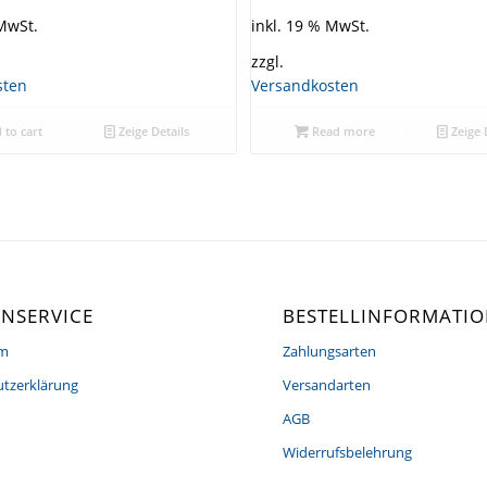
 MwSt.
inkl. 19 % MwSt.
zzgl.
sten
Versandkosten
 to cart
Zeige Details
Read more
Zeige 
NSERVICE
BESTELLINFORMATI
um
Zahlungsarten
tzerklärung
Versandarten
AGB
Widerrufsbelehrung