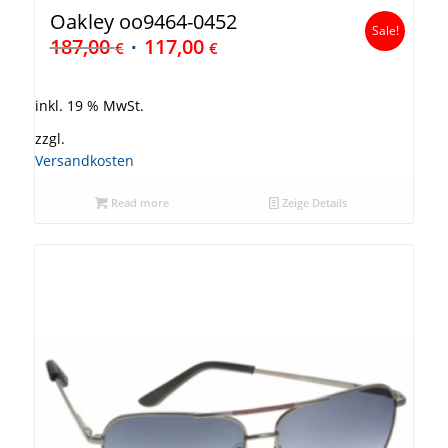
Oakley oo9464-0452
Sale!
187,00
117,00
€
€
inkl. 19 % MwSt.
zzgl.
Versandkosten
Read more
Zeige Details