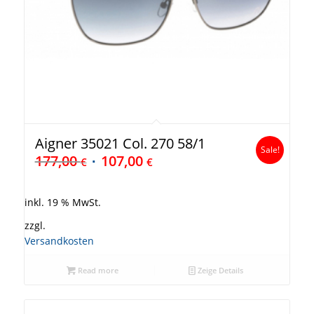
Aigner 35021 Col. 270 58/1
Sale!
177,00
107,00
€
€
inkl. 19 % MwSt.
zzgl.
Versandkosten
Read more
Zeige Details