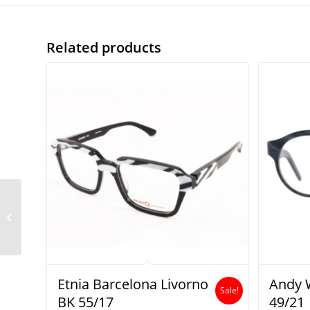
Related products
Etnia Barcelona Spain
823GB14
Etnia Barcelona Livorno
Andy W
Sale!
BK 55/17
49/21