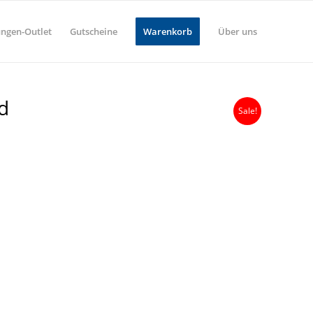
ungen-Outlet
Gutscheine
Warenkorb
Über uns
d
Sale!