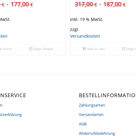
0
177,00
317,00
187,00
€
€
€
€
 MwSt.
inkl. 19 % MwSt.
zzgl.
sten
Versandkosten
d more
Zeige Details
Add to cart
Zeige 
NSERVICE
BESTELLINFORMATI
um
Zahlungsarten
tzerklärung
Versandarten
AGB
Widerrufsbelehrung