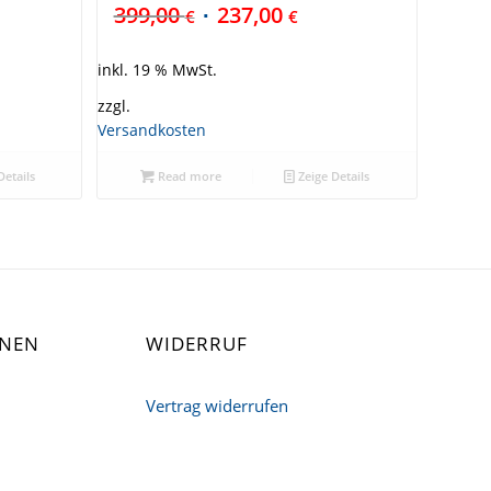
399,00
237,00
€
€
inkl. 19 % MwSt.
zzgl.
Versandkosten
Details
Read more
Zeige Details
ONEN
WIDERRUF
Vertrag widerrufen