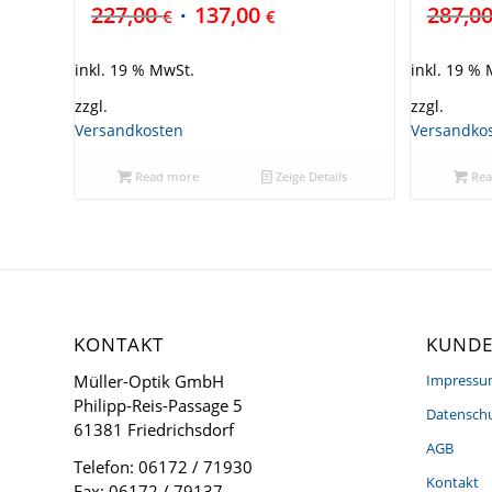
227,00
137,00
287,0
€
€
inkl. 19 % MwSt.
inkl. 19 %
zzgl.
zzgl.
Versandkosten
Versandko
Read more
Zeige Details
Rea
KONTAKT
KUNDE
Müller-Optik GmbH
Impress
Philipp-Reis-Passage 5
Datenschu
61381 Friedrichsdorf
AGB
Telefon: 06172 / 71930
Kontakt
Fax: 06172 / 79137