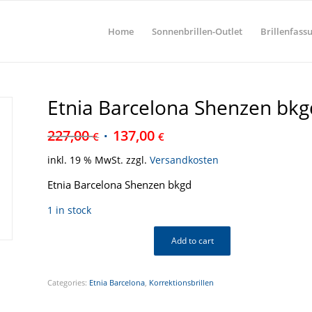
Home
Sonnenbrillen-Outlet
Brillenfass
Etnia Barcelona Shenzen bkg
227,00
137,00
€
€
inkl. 19 % MwSt.
zzgl.
Versandkosten
Etnia Barcelona Shenzen bkgd
1 in stock
Add to cart
Categories:
Etnia Barcelona
,
Korrektionsbrillen