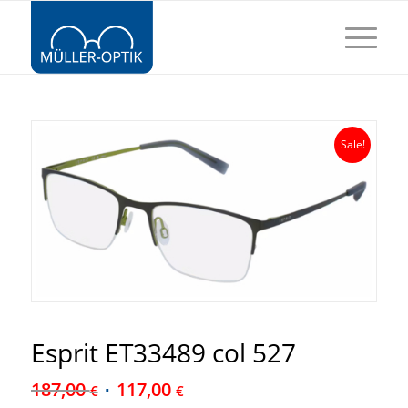
Sale!
Esprit ET33489 col 527
187,00
117,00
€
€