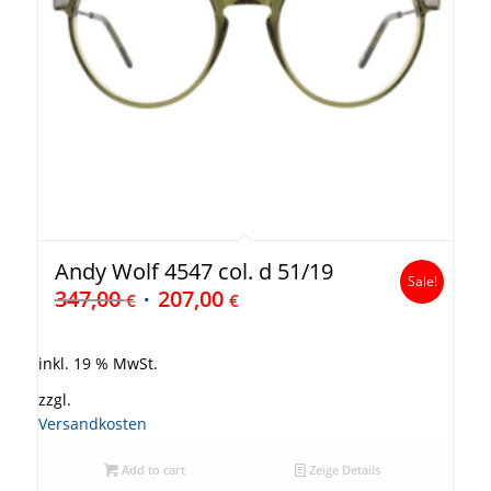
Andy Wolf 4547 col. d 51/19
Sale!
347,00
207,00
€
€
inkl. 19 % MwSt.
zzgl.
Versandkosten
Add to cart
Zeige Details