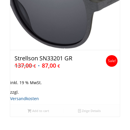
Strellson SN33201 GR
Sale!
137,00
87,00
€
€
inkl. 19 % MwSt.
zzgl.
Versandkosten
Add to cart
Zeige Details