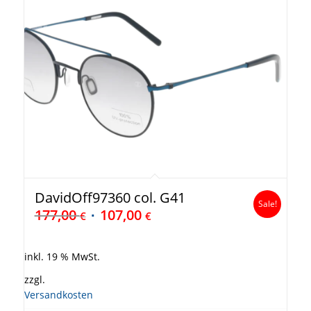
DavidOff97360 col. G41
Sale!
177,00
107,00
€
€
inkl. 19 % MwSt.
zzgl.
Versandkosten