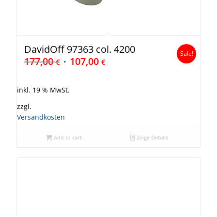
DavidOff 97363 col. 4200
Sale!
177,00
107,00
€
€
inkl. 19 % MwSt.
zzgl.
Versandkosten
Add to cart
Zeige Details