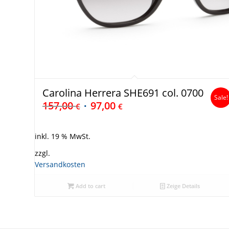
Carolina Herrera SHE691 col. 0700
Sale!
157,00
97,00
€
€
inkl. 19 % MwSt.
zzgl.
Versandkosten
Add to cart
Zeige Details