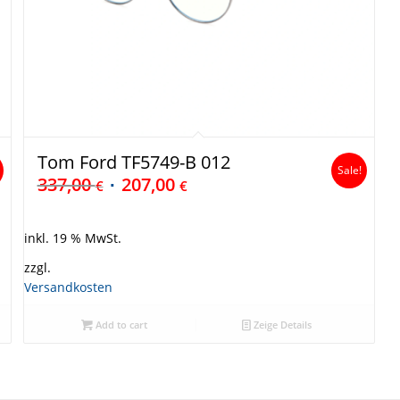
Tom Ford TF5749-B 012
Sale!
337,00
207,00
€
€
inkl. 19 % MwSt.
zzgl.
Versandkosten
Add to cart
Zeige Details