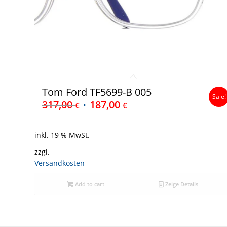
Tom Ford TF5699-B 005
Sale!
317,00
187,00
€
€
inkl. 19 % MwSt.
zzgl.
Versandkosten
Add to cart
Zeige Details