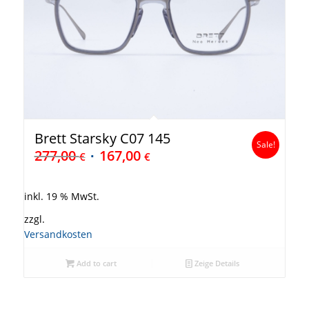
Brett Starsky C07 145
Sale!
277,00
167,00
€
€
inkl. 19 % MwSt.
zzgl.
Versandkosten
Add to cart
Zeige Details