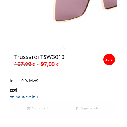
Trussardi TSW3010
Sale!
157,00
97,00
€
€
inkl. 19 % MwSt.
zzgl.
Versandkosten
Add to cart
Zeige Details